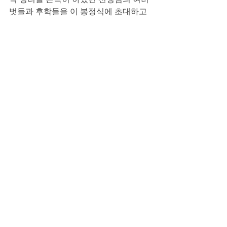
벗들과 후학들을 이 봉정식에 초대하고
자 합니다. 봉정식에 부디 내방하시어 함
께 축하해주시고 애틋한 友誼를 나누시
기를 청합니다.
심헌섭 선생님의 제자와 후학 일동 올림
공지사항
최근 게시물
전체 보기