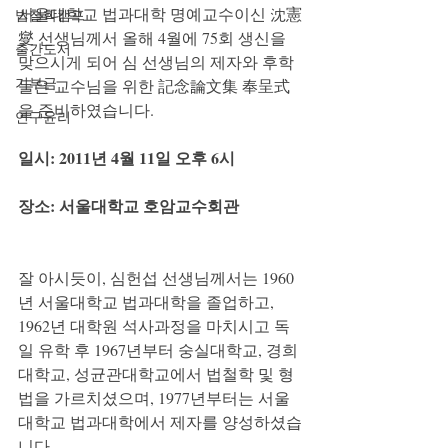
서울대학교 법과대학 명예교수이신 沈憲
법철학캠프
燮 선생님께서 올해 4월에 75회 생신을 
출간도서
맞으시게 되어 심 선생님의 제자와 후학
기부금
들은 교수님을 위한 記念論文集 奉呈式
을 준비하였습니다.
연구윤리
일시: 2011년 4월 11일 오후 6시
장소: 서울대학교 호암교수회관
잘 아시듯이, 심헌섭 선생님께서는 1960
년 서울대학교 법과대학을 졸업하고, 
1962년 대학원 석사과정을 마치시고 독
일 유학 후 1967년부터 숭실대학교, 경희
대학교, 성균관대학교에서 법철학 및 형
법을 가르치셨으며, 1977년부터는 서울
대학교 법과대학에서 제자를 양성하셨습
니다.