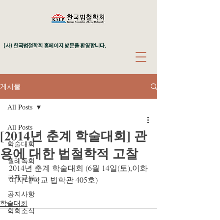
(사) 한국법철학회 홈페이지 방문을 환영합니다.
게시물
All Posts
All Posts
[2014년 춘계 학술대회] 관
학술대회
용에 대한 법철학적 고찰
월례독회
2014년 춘계 학술대회 (6월 14일(토),이화
국제교류
여자대학교 법학관 405호)
공지사항
학술대회
학회소식