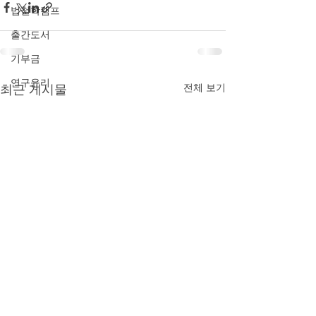
법철학캠프
출간도서
기부금
연구윤리
최근 게시물
전체 보기