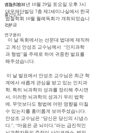
지난 2011년 10월 29일 토요일 오후 3시 
법철학캠프
대우재단빌딩 7층 제2세미나실에서 한국
출간도서
법철학회 10월 월례독회가 개최되었습니
기부금
다.
연구윤리
  이 날 독회에서는 선문대 법대에 재직하
고 계신 안성조 교수님께서  “인지과학
과 형법”을 주제로 하여 귀중한 발표를 
해주셨습니다.
 이 날 발표에서 안성조 교수님은 최근 학
계에서 새롭게 관심을 받고 있는 인지과
학, 특히 뇌과학의 성과를 정리해 주시면
서, 이러한 뇌과학의 성과가 우리 법학
에, 무엇보다도 형법에 어떤 영향을 미칠 
수 있는지를 흥미롭게 보여주셨습니다. 
안성조 교수님은 “당신은 당신의 시냅스
다.”, “마음은 곧 뇌이다.”라는 급진적인 
뇌과학자들의 주장이 사이코패스, 법인