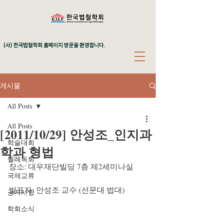
(사) 한국법철학회 홈페이지 방문을 환영합니다.
게시물
All Posts
All Posts
[2011/10/29] 안성조_인지과
학술대회
학과 형법
월례독회
장소: 대우재단빌딩 7층 제2세미나실
국제교류
발표자: 안성조 교수 (선문대 법대)
공지사항
학회소식