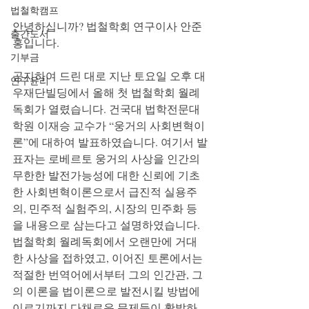
법철학캠프
안녕하십니까? 법철학회 연구이사 안준
출간도서
홍입니다.
기부금
공지하여 드린 대로 지난 토요일 오후 대
연구윤리
우재단빌딩에서 올해 첫 법철학회 월례
독회가 열렸습니다. 건국대 법학전문대
학원 이재승 교수가 “웅거의 사회변혁이
론”에 대하여 발표하였습니다. 여기서 발
표자는 로베르토 웅거의 사상을 인간의 
무한한 발전가능성에 대한 신뢰에 기초
한 사회변혁이론으로서 급진적 실용주
의, 민주적 실험주의, 시장의 민주화 등
을 내용으로 삼는다고 설명하였습니다. 
법철학회 월례독회에서 오랜만에 거대
한 사상을 접하였고, 이어진 토론에서는 
적절한 번역어에서부터 그의 인간관, 그
의 이론을 법이론으로 발전시킬 방법에 
이르기까지 다채로운 문제들이 활발하