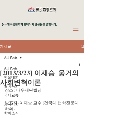
(사) 한국법철학회 홈페이지 방문을 환영합니다.
게시물
All Posts
All Posts
[2013/3/23] 이재승_웅거의
학술대회
사회변혁이론
월례독회
장소 : 대우재단빌딩
국제교류
발표자: 이재승 교수 (건국대 법학전문대
공지사항
학원)
학회소식