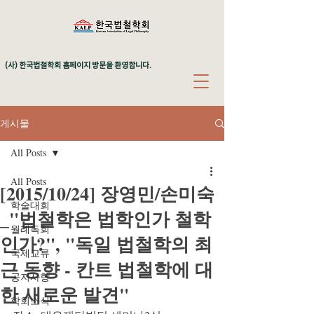
(사) 한국법철학회 홈페이지 방문을 환영합니다.
게시물
All Posts
All Posts
[2015/10/24] 장영민/손미숙
학술대회
_"법철학은 법학인가 철학
월례독회
인가?", "독일 법철학의 최
국제교류
근 동향 - 칸트 법철학에 대
공지사항
한 새로운 발견"
학회소식