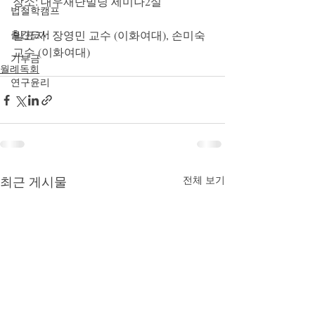
장소: 대우재단빌딩 세미나2실
법철학캠프
출간도서
발표자: 장영민 교수 (이화여대), 손미숙 
교수 (이화여대)
기부금
월례독회
연구윤리
최근 게시물
전체 보기