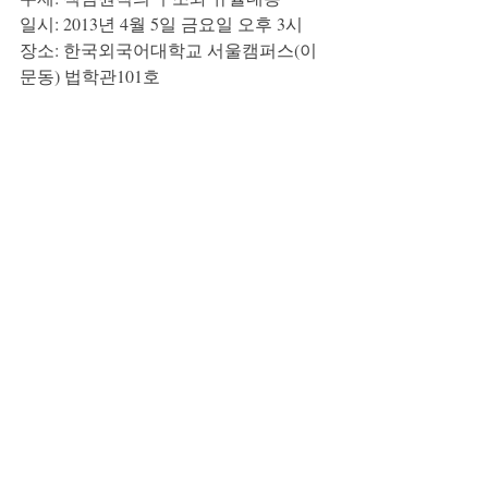
일시: 2013년 4월 5일 금요일 오후 3시
장소: 한국외국어대학교 서울캠퍼스(이
문동) 법학관101호
3. 고려대 강연
주제: 법적 사고에서의 진리와 권위
일시: 2013년 4월 6일 토요일 오후 3시
장소: 고려대학교 CJ법학관 501호 (최고
위과정실)
공지사항
최근 게시물
전체 보기