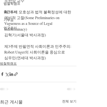
조한상 교수
법철학캠프
출간도서
제2주제 모호성과 법적 불확정성에 대한 
예비적 고찰(Some Preliminaries on 
기부금
Vagueness as a Source of Legal 
연구윤리
Indeterminacy)
김혁기(서울대 박사과정)
제3주제 반필연적 사회이론과 민주주의: 
Robert Unger의 사회이론을 중심으로
심우민(연세대 박사과정)
법철학캠프
최근 게시물
전체 보기