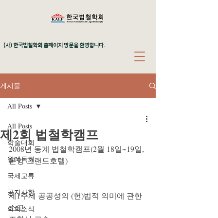
(사) 한국법철학회 홈페이지 방문을 환영합니다.
게시물
All Posts
All Posts
제2회 법철학캠프
학술대회
2008년 동계 법철학캠프(2월 18일~19일,
월례독회
온양 그랜드호텔)
국제교류
공지사항
제1주제 공공성의 (헌)법적 의미에 관한 
소고
학회소식