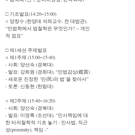
□ 기조발표(14:20~15:00)
○ 양창수 (한양대 석좌교수, 전 대법관), 
“민법학에서 법철학은 무엇인가? -- 개인
적 점묘”
□ 제1세션 주제발표
○ 제1주제 (15:00~15:40)
- 사회: 양선숙 (경북대)
- 발표: 강희원 (경희대), “민법감상(鑑賞) 
- 새로운 진정한 ‘민(民)의 법’을 찾아서”
- 토론: 신동현 (한림대)
○ 제2주제 (15:40~16:20)
- 사회: 양선숙 (경북대)
- 발표: 이영록 (조선대), “민사책임에 대
한 타자철학적 기초 놓기 - 민사법, 직근
성(proximity), 책임 -”