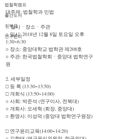
법철학캠프
대주제: 법철학과 민법
출간도서
기부금
1. 일시ㆍ장소ㆍ주관
○ 일시: 2018년 12월 8일 토요일 오후 
연구윤리
1:30~6:30
○ 장소: 중앙대학교 법학관 제208호
○ 주관: 한국법철학회ㆍ중앙대 법학연구
원
2. 세부일정
□ 등 록 (13:30~13:50)
□ 개회식 (13:50~14:00)
○ 사회: 박준석 (연구이사, 전북대)
○ 개회사: 오세혁 (회장, 중앙대)
○ 환영사: 이성덕 (중앙대 법학연구원장)
□ 연구윤리교육(14:00~14:20)
○ 김학태 (연구윤리위원장, 한국외대)