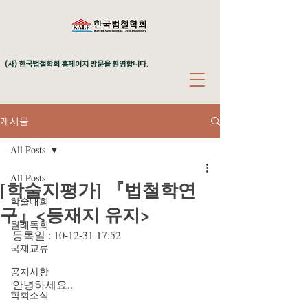
(사) 한국법철학회 홈페이지 방문을 환영합니다.
게시물
All Posts
All Posts
[학술지평가] 『법철학연
학술대회
구』<등재지 유지>
월례독회
등록일 : 10-12-31 17:52
국제교류
공지사항
안녕하세요..
학회소식