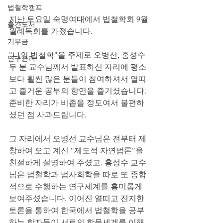
법철학캠프
지난 토요일 숙명여대에서 법철학회 9월 
출간도서
월례독회를 가졌습니다.
기부금
"나의 법철학"을 주제로 오병선, 홍성수 
연구윤리
두 분 교수님께서 발표하신 자리에 평소
보다 훨씬 많은 분들이 참여하셔서 열띠
고 즐거운 공부의 향연을 즐기셨습니다. 
준비한 자리가 비좁을 정도여서 불편하
셨던 점 사과드립니다.
그 자리에서 오병선 교수님은 전부터 제
창하여 오고 계신 "제도적 자연법론"을 
친절하게 설명하여 주셨고, 홍성수 교수
님은 법철학과 법사회학을 따로 또 종합
적으로 수행하는 연구세계를 흥미롭게 
보여주셨습니다. 이어진 열띠고 진지한 
토론을 통하여 한국에서 법철학을 공부
하는 학자들이 서로의 학문세계를 이해