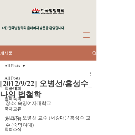
(사) 한국법철학회 홈페이지 방문을 환영합니다.
게시물
All Posts
All Posts
[2012/9/22] 오병선/홍성수_
학술대회
나의 법철학
월례독회
장소: 숙명여자대학교
국제교류
발표자: 오병선 교수 (서강대) / 홍성수 교
공지사항
수 (숙명여대)
학회소식