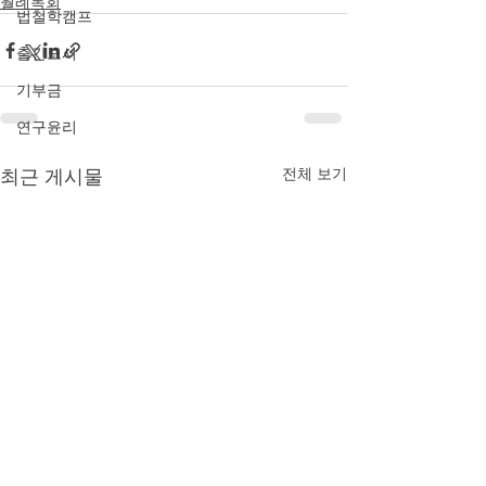
월례독회
법철학캠프
출간도서
기부금
연구윤리
최근 게시물
전체 보기