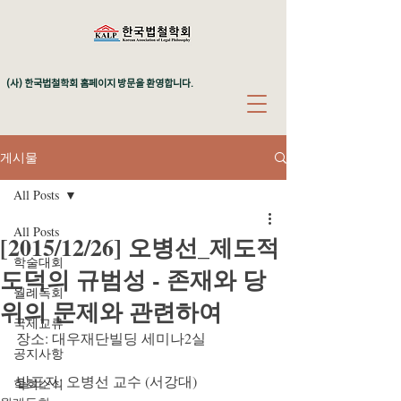
(사) 한국법철학회 홈페이지 방문을 환영합니다.
게시물
All Posts
All Posts
[2015/12/26] 오병선_제도적
학술대회
도덕의 규범성 - 존재와 당
월례독회
위의 문제와 관련하여
국제교류
장소: 대우재단빌딩 세미나2실
공지사항
발표자: 오병선 교수 (서강대)
학회소식