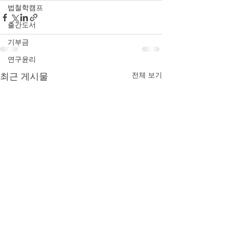
법철학캠프
출간도서
기부금
연구윤리
최근 게시물
전체 보기