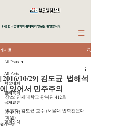
(사) 한국법철학회 홈페이지 방문을 환영합니다.
게시물
All Posts
All Posts
[2016/10/29] 김도균_법해석
학술대회
에 있어서 민주주의
월례독회
장소: 연세대학교 광복관 412호
국제교류
발표자: 김도균 교수 (서울대 법학전문대
공지사항
학원)
학회소식
월례독회