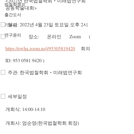
<2022년 한국법철학회‧미래법연구회 
법철학캠프
공동학술대회>
출간도서
⃞  일시: 2022년 4월 23일 토요일 오후 2시
기부금
연구윤리
⃞  장소: 온라인 Zoom ( 
https://ewha.zoom.us/j/95305819420
  회의 
ID: 953 0581 9420 )
⃞  주관: 한국법철학회‧미래법연구회
⃞  세부일정
개회식: 14:00-14:10
개회사: 엄순영(한국법철학회 회장)