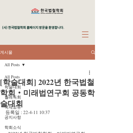
(사) 한국법철학회 홈페이지 방문을 환영합니다.
게시물
All Posts
All Posts
[학술대회] 2022년 한국법철
학술대회
학회‧미래법연구회 공동학
월례독회
술대회
국제교류
등록일 : 22-4-11 10:37
공지사항
학회소식