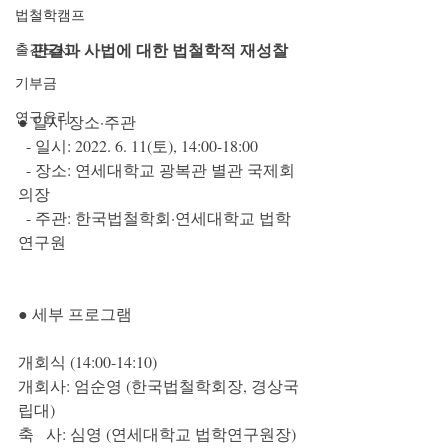
법철학캠프
판결과 사법에 대한 법철학적 재성찰
출간도서
기부금
연구윤리
● 일시·장소·주관
  - 일시: 2022. 6. 11(토), 14:00-18:00
  - 장소: 연세대학교 광복관 별관 국제회
의장
  - 주관: 한국법철학회·연세대학교 법학
연구원
● 세부 프로그램 
개회식 (14:00-14:10)
개회사: 엄순영 (한국법철학회장, 경상국
립대)
축   사: 심영 (연세대학교 법학연구원장)