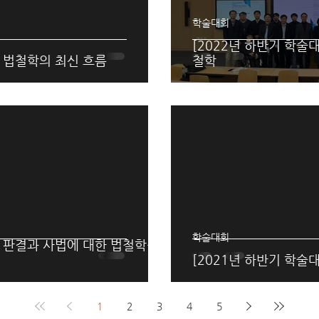
학술대회
[2022년 하반기 학술
] 법철학의 최신 흐름
철학
학술대회
] 판결과 사법에 대한 법철학적
[2021년 하반기 학술
1
2
3
4
5